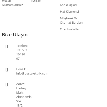
Hesap
İletişim
Numaralarımız
Kablo Uçları
Hat Klemensi
Müşterek W
Otomat Baraları
Özel İmalatlar
Bize Ulaşın
Telefon:
+90 533
164 97
97
E-mail:
info@pastelektrik.com
Adres:
Ulubey
Mah.
Altındamla
Sok.
18/2