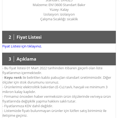
Standart: DIN325
Malzeme: EN13600 Standart Bakır
Yüzey: Kalay
İzolasyon: izolasyon
Çalışma Sıcaklığı: sicaklik
2
Fiyat Listesi
Fiyat Listesi için tıklayınız.
3
Açıklama
- Bu fiyat listesi 01 Mart 2022 tarihinden itibaren geçerli olan liste
fiyatlarımızı içermektedir.
-
Koyu renk
ile beliritlen kablo pabuçları standart üretimimizdir. Diğer
ölçüler için stok durumunu sorunuz.
- Ürünlerimiz elektrolitik bakırdan (E-Cu) tavlı, havşalı ve minimum 3
mikron kalay kaplıdır.
- Firmamız önceden haber vermeksizin ürün ölçülerinde ve/veya ürün
fiyatlarında değişiklik yapma hakkını saklı tutar.
- Fiyatlarımıza KDV dahil değildir.
- Listemizde fiyatı bulunmayan ürünler için lütfen satış birimimiz ile
iletişime geçiniz.