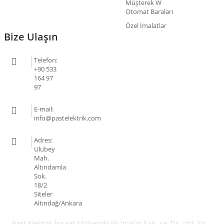
Müşterek W
Otomat Baraları
Özel İmalatlar
Bize Ulaşın
Telefon:
+90 533
164 97
97
E-mail:
info@pastelektrik.com
Adres:
Ulubey
Mah.
Altındamla
Sok.
18/2
Siteler
Altındağ/Ankara
Past Elektrik İnşaat Mühendislik İmalat San. ve Tic. Ltd. Şti. -