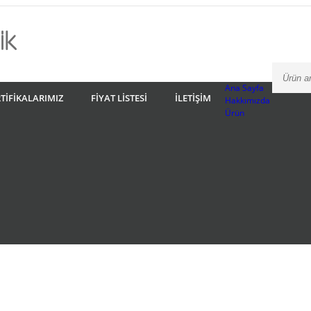
Ana Sayfa
TIFIKALARIMIZ
FIYAT LISTESI
İLETIŞIM
Hakkımızda
Ürün